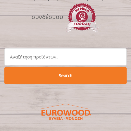
συνδέσμου
Search
for:
Search